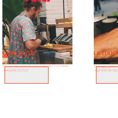
CURE DETOX
LA TOUCH
Smoothies, shot de vitamines, ces 3 conseils
Mariage, cérémon
d'experts du fruit
originale de vo