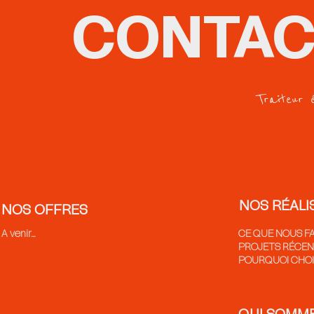
CONTAC
Traiteur 
NOS RÉALI
NOS OFFRES
A venir...
CE QUE NOUS F
PROJETS RÉCE
POURQUOI CHOIS