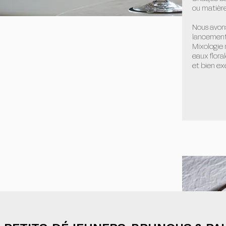
ou matière
Nous avon
lancements
Mixologie n
eaux flora
et bien ex