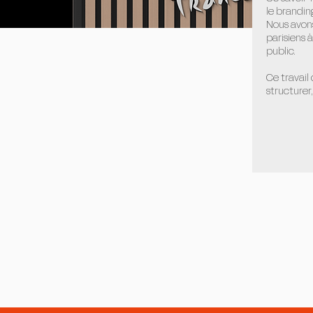
le branding
Nous avons
parisiens 
public.
Ce travail
structurer,